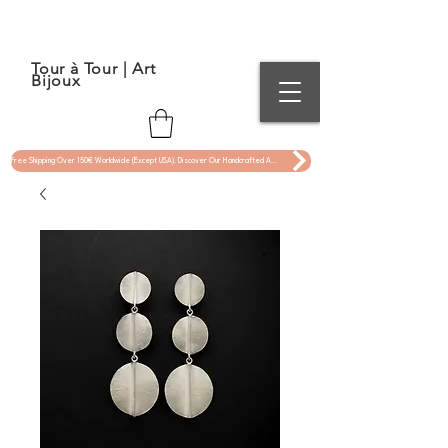
Tour à Tour | Art
Bijoux
Free Shipping Over 150€ Worldwide (Except USA). Discover Our Handcrafted Art Jewelry Now !