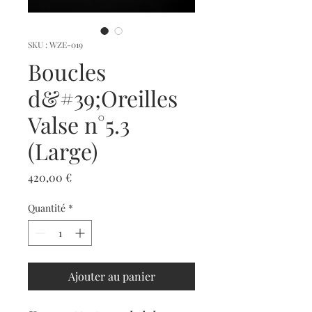
SKU : WZE-019
Boucles
d&#39;Oreilles
Valse n°5.3
(Large)
Prix
420,00 €
Quantité
*
Ajouter au panier