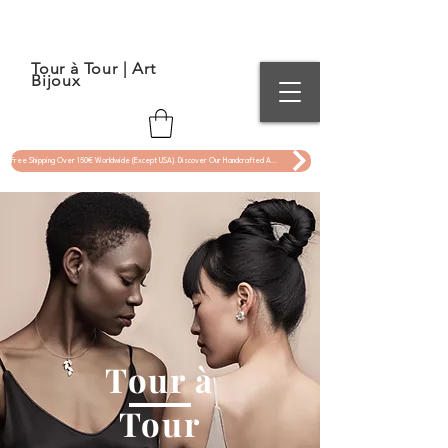
Tour à Tour | Art
Bijoux
Free Shipping Over 150€ Worldwide (Except USA). Discover Our Handcrafted Art Jewelry Now !
Tour à
Tour