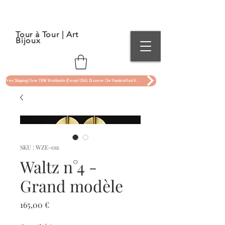
Tour à Tour | Art
Bijoux
Free Shipping Over 150€ Worldwide (Except USA). Discover Our Handcrafted Art Jewelry Now !
SKU : WZE-011
Waltz n°4 -
Grand modèle
Prix
165,00 €