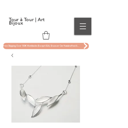
Tour à Tour | Art
Bijoux
Free Shipping Over 150€ Worldwide (Except USA). Discover Our Handcrafted Art Jewelry Now !