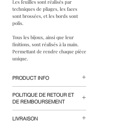
Les feuilles sont réalisés par
techniques de pliages, les faces
sont brossées, et les bords sont
polis.
Tous les bijoux, ainsi que leur
finitions, sont réalisés à la main.
Permettant de rendre chaque pièce
unique.
PRODUCT INFO
【
Materials
】925 silver sterling / 925
POLITIQUE DE RETOUR ET
sterling silver chain #16
DE REMBOURSEMENT
【
Dimensions
】Pendant
approximately 5.5x3.3x0.5cm / with
Nous fournissons tous nos efforts pour
chain total lenth is 45.5 cm
LIVRAISON
vous satisfaire, et nous assurer que
chaque bijou est en parfait état.
Livraison en France métropolitaine
par lettre ou colis suivi.