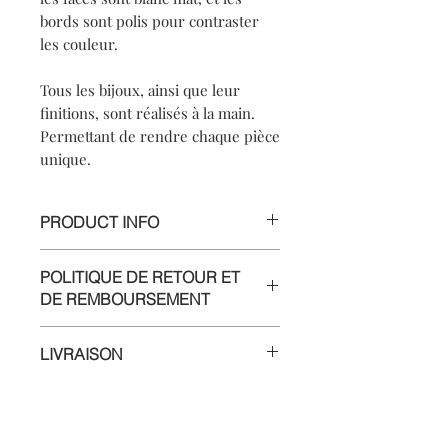
bords sont polis pour contraster
les couleur.
Tous les bijoux, ainsi que leur
finitions, sont réalisés à la main.
Permettant de rendre chaque pièce
unique.
PRODUCT INFO
【
Materials
】925 silver/925 sterling
POLITIQUE DE RETOUR ET
silver chain
DE REMBOURSEMENT
【
Dimensions
】heart pendant
approximately 1.5x1.3x0.5cm, chain
Nous fournissons tous nos efforts pour
length 38cm *adjustable, with 5 cm
LIVRAISON
vous satisfaire, et nous assurer que
extend chain
chaque bijou est en parfait état.
Livraison en France métropolitaine
par lettre ou colis suivi.
Malgré tout, si vous n’êtes pas
Le délai de livraison à partir de
complètement satisfait de votre achat,
Contact