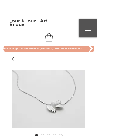
Tour à Tour | Art
Bijoux
Free Shipping Over 150€ Worldwide (Except USA). Discover Our Handcrafted Art Jewelry Now !