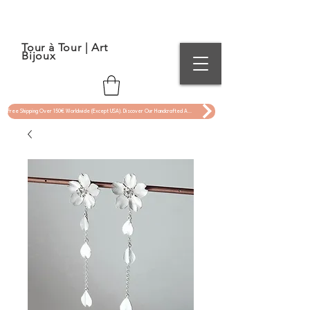
Tour à Tour | Art
Bijoux
Free Shipping Over 150€ Worldwide (Except USA). Discover Our Handcrafted Art Jewelry Now !