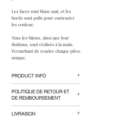
Les faces sont blanc mat, et les
bords sont polis pour contraster
les couleur.
Tous les bijoux, ainsi que leur
finitions, sont réalisés à la main.
Permettant de rendre chaque pièce
unique.
PRODUCT INFO
【
Materials
】925 sterling silver/ 925
POLITIQUE DE RETOUR ET
sterling silver posts and nuts
DE REMBOURSEMENT
【
Dimensions
】approximately
2x7x0.8cm
Nous fournissons tous nos efforts pour
LIVRAISON
vous satisfaire, et nous assurer que
chaque bijou est en parfait état.
Livraison en France métropolitaine