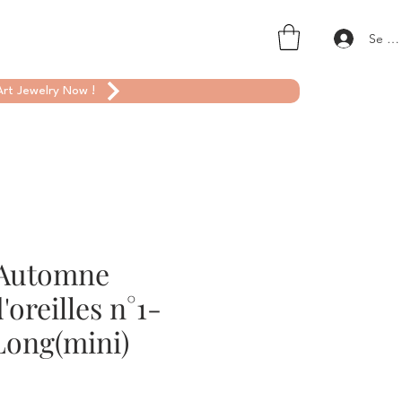
Se co
rt Jewelry Now !
d'Automne
'oreilles n°1-
Long(mini)