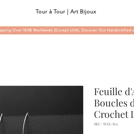
Tour à Tour | Art Bijoux
ipping Over 150€ Worldwide (Except USA). Discover Our Handcrafted A
Feuille 
Boucles d
Crochet 
SKU : WAE-S03