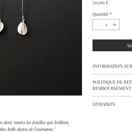
Prix
70,00 €
Quantité
*
Aj
INFORMATION SUR
【
Matériaux
】 999 ar
POLITIQUE DE RE
d'oreille en argent 92
REMBOURSEMENT
【
Dimensions
】feuil
Nous fournissons tous 
longueur du crochet 
LIVRAISON
nous assurer que chaqu
Livraison en France m
Malgré tout, si vous n
suivi.
doré, toutes les feuilles qui brillent,
votre achat, veuillez 
plus belle danse de l'automne."
livraison, et renvoyer 