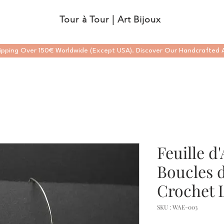
Tour à Tour | Art Bijoux
ipping Over 150€ Worldwide (Except USA). Discover Our Handcrafted A
Feuille 
Boucles d
Crochet 
SKU : WAE-003