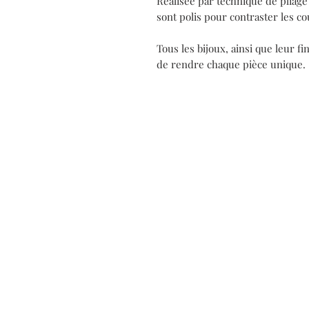
Réalisée par technique de pliage 
sont polis pour contraster les co
Tous les bijoux, ainsi que leur fi
de rendre chaque pièce unique.
Contact
Mon Atel