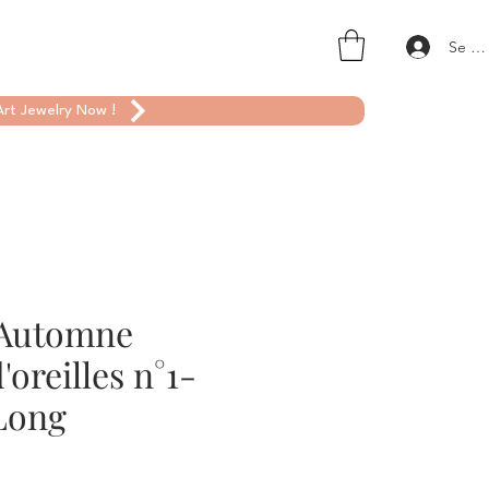
Se co
rt Jewelry Now !
d'Automne
'oreilles n°1-
Long