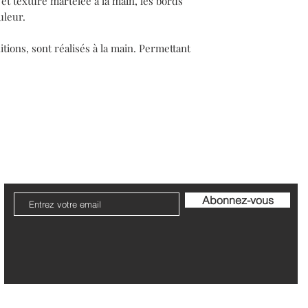
et texture martelée à la main, les bords
Le délai de livraison 
Les retour ne seront p
uleur.
commande est de 5 à 7
Les articles doivent 
Livraison en Europe e
nitions, sont réalisés à la main. Permettant
d’origine accompagnés
Les frais de retour son
Le délai de livraison 
commande est de 7 à 1
Le remboursement s'ef
une fois l'article reto
Chaque pièce est uni
ier
Livraison et Retour
Garantie et Entretien
Politi
Les commandes sont 
Abonnez-vous