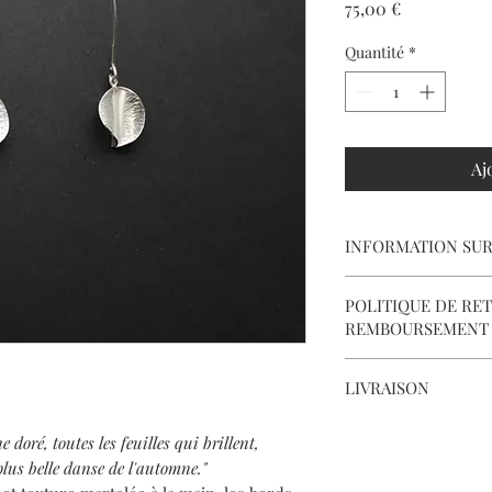
Prix
75,00 €
Quantité
*
Aj
INFORMATION SUR
【
Matériaux
】 999 ar
POLITIQUE DE RE
d'oreille en argent 92
REMBOURSEMENT
Dimensions
】 feuille
longueur du crochet 
Nous fournissons tous 
LIVRAISON
nous assurer que chaqu
Malgré tout, si vous n
Livraison en France m
votre achat, veuillez 
doré, toutes les feuilles qui brillent,
suivi.
livraison, et renvoyer 
plus belle danse de l'automne."
livraison).